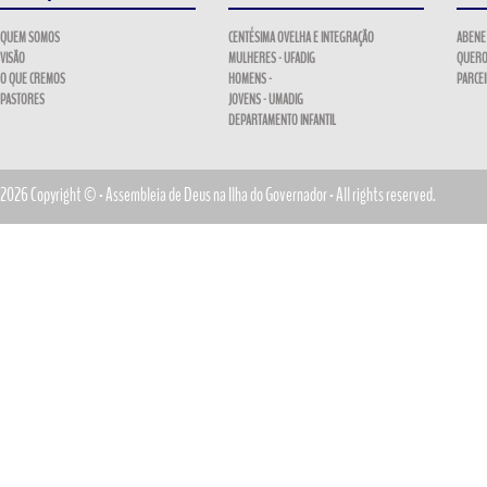
QUEM SOMOS
CENTÉSIMA OVELHA E INTEGRAÇÃO
ABENE
VISÃO
MULHERES - UFADIG
QUERO
O QUE CREMOS
HOMENS -
PARCE
PASTORES
JOVENS - UMADIG
DEPARTAMENTO INFANTIL
2026 Copyright © - Assembleia de Deus na Ilha do Governador - All rights reserved.