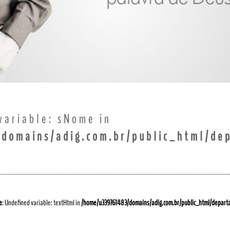
variable: sNome in
domains/adig.com.br/public_html/de
e
: Undefined variable: textHtml in
/home/u339761483/domains/adig.com.br/public_html/depart