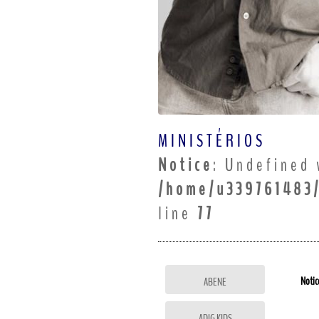
MINISTÉRIOS
Notice
: Undefined 
/home/u339761483/
line
77
Notic
ABENE
ADIG KIDS