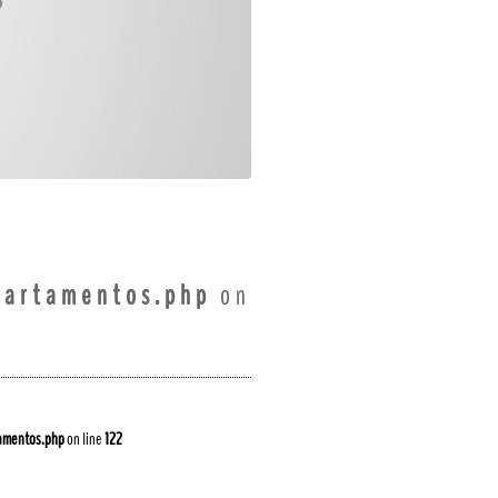
partamentos.php
on
amentos.php
on line
122