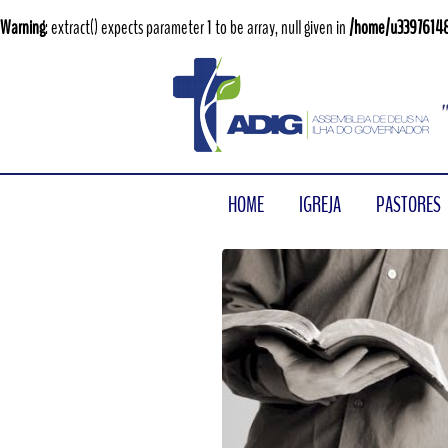
Warning
: extract() expects parameter 1 to be array, null given in
/home/u33976148
HOME
IGREJA
PASTORES