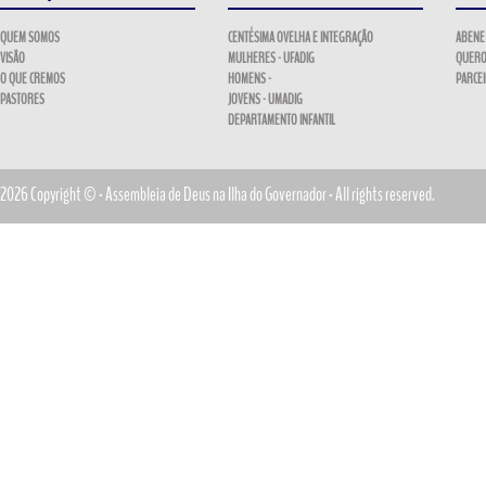
QUEM SOMOS
CENTÉSIMA OVELHA E INTEGRAÇÃO
ABENE
VISÃO
MULHERES - UFADIG
QUERO
O QUE CREMOS
HOMENS -
PARCE
PASTORES
JOVENS - UMADIG
DEPARTAMENTO INFANTIL
2026 Copyright © - Assembleia de Deus na Ilha do Governador - All rights reserved.