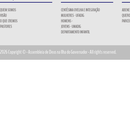
QUEM SOMOS
CENTÉSIMA OVELHA E INTEGRAÇÃO
ABENE
VISÃO
MULHERES - UFADIG
QUERO
O QUE CREMOS
HOMENS -
PARCE
PASTORES
JOVENS - UMADIG
DEPARTAMENTO INFANTIL
2026 Copyright © - Assembleia de Deus na Ilha do Governador - All rights reserved.