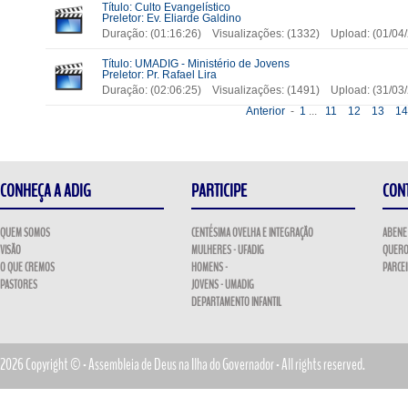
Título: Culto Evangelístico
Preletor: Ev. Eliarde Galdino
Duração: (01:16:26) Visualizações: (1332) Upload: (01/0
Título: UMADIG - Ministério de Jovens
Preletor: Pr. Rafael Lira
Duração: (02:06:25) Visualizações: (1491) Upload: (31/0
Anterior
-
1
...
11
12
13
1
CONHEÇA A ADIG
PARTICIPE
CON
QUEM SOMOS
CENTÉSIMA OVELHA E INTEGRAÇÃO
ABENE
VISÃO
MULHERES - UFADIG
QUERO
O QUE CREMOS
HOMENS -
PARCE
PASTORES
JOVENS - UMADIG
DEPARTAMENTO INFANTIL
2026 Copyright © - Assembleia de Deus na Ilha do Governador - All rights reserved.