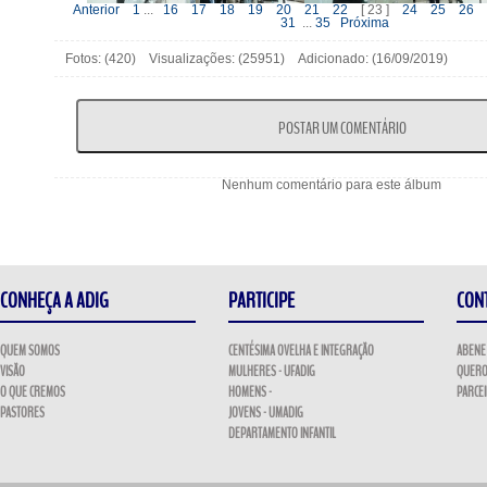
Anterior
1
...
16
17
18
19
20
21
22
[ 23 ]
24
25
26
31
...
35
Próxima
Fotos: (420) Visualizações: (25951) Adicionado: (16/09/2019)
Nenhum comentário para este álbum
CONHEÇA A ADIG
PARTICIPE
CON
QUEM SOMOS
CENTÉSIMA OVELHA E INTEGRAÇÃO
ABENE
VISÃO
MULHERES - UFADIG
QUERO
O QUE CREMOS
HOMENS -
PARCE
PASTORES
JOVENS - UMADIG
DEPARTAMENTO INFANTIL